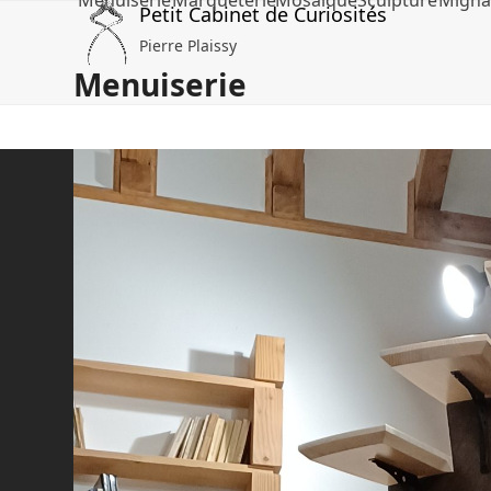
Menuiserie
Marqueterie
Mosaïque
Sculpture
Migna
Skip
Petit Cabinet de Curiosités
to
Pierre Plaissy
content
Menuiserie