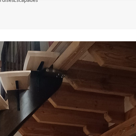
rdises
Escapades