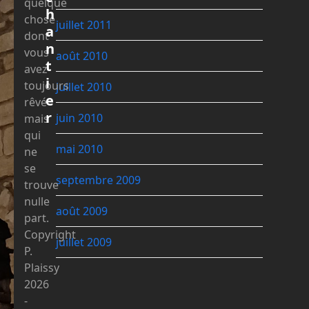
quelque
h
chose
juillet 2011
a
dont
n
vous
août 2010
t
avez
i
toujours
juillet 2010
e
rêvé
r
juin 2010
mais
qui
mai 2010
ne
se
septembre 2009
trouve
nulle
août 2009
part.
Copyright
juillet 2009
P.
Plaissy
2026
-