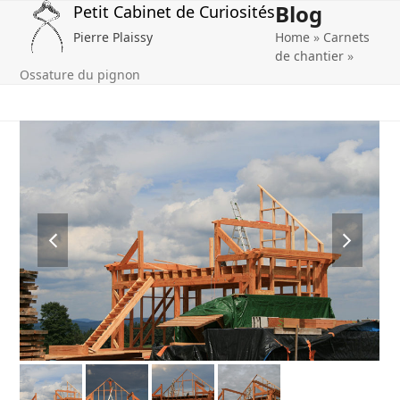
Blog
Open
Close
Skip
Petit Cabinet de Curiosités
to
Pierre Plaissy
Home
»
Carnets
mobile
mobile
content
de chantier
»
menu
menu
Ossature du pignon
previous
next
slide
slide