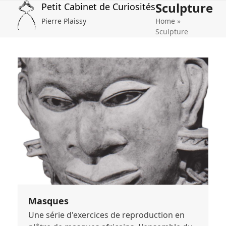
Sculpture
Open
Close
Skip
Petit Cabinet de Curiosités
to
Pierre Plaissy
Home
»
mobile
mobile
content
Sculpture
menu
menu
Masques
Une série d'exercices de reproduction en