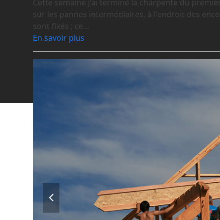
Cette semaine j'ai terminé la charpente du premie
sur les pannes intermédiaires, à l'endroit des enc
sont fixés ; ce…
En savoir plus
previous
slide