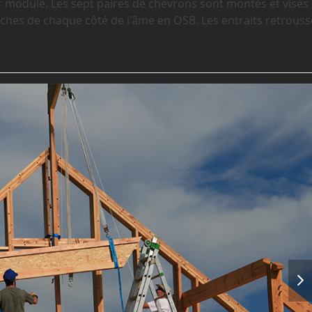
r module. Les sept paires de chevrons sont montés et visés
oches de chaque côté de l'âme en OSB. Les entraits retrouss
nex
slid