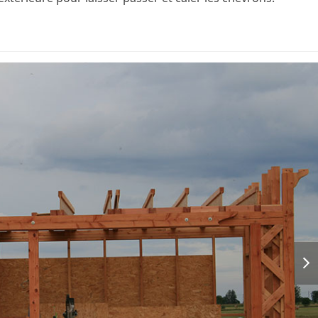
nex
slid