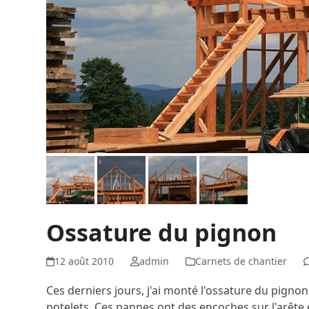
Ossature du pignon
12 août 2010
admin
Carnets de chantier
Ces derniers jours, j'ai monté l'ossature du pigno
potelets. Ces pannes ont des encoches sur l'arête e