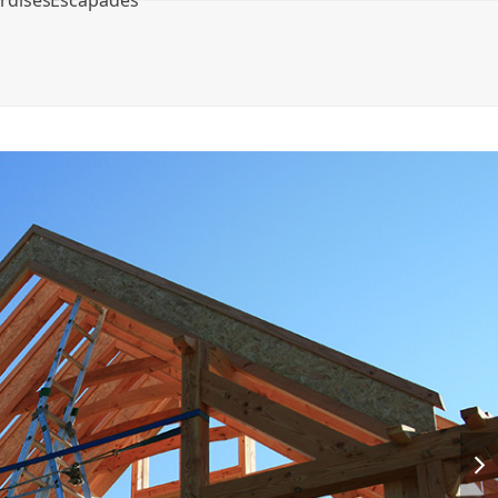
rdises
Escapades
nex
slid