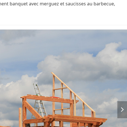
mment banquet avec merguez et saucisses au barbecue,
nex
slid