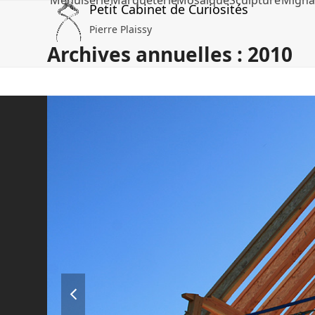
Menuiserie
Marqueterie
Mosaïque
Sculpture
Migna
Skip
Petit Cabinet de Curiosités
to
Pierre Plaissy
content
Archives annuelles : 2010
previous
slide