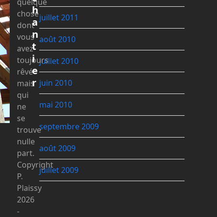
quelque
h
chose
juillet 2011
a
dont
n
vous
août 2010
t
avez
i
toujours
juillet 2010
e
rêvé
r
juin 2010
mais
qui
mai 2010
ne
se
septembre 2009
trouve
nulle
août 2009
part.
Copyright
juillet 2009
P.
Plaissy
2026
-